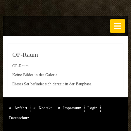
DAS ATELIER
Über uns
Leistungen
OP-Raum
Regeln
OP-Raum
History
Keine Bilder in der Galerie.
Dieses Set befindet sich derzeit in der Bauphase.
SETS
GALERIEN
Anfahrt
Kontakt
Impressum
Login
TECHNIK
Datenschutz
EVENTS