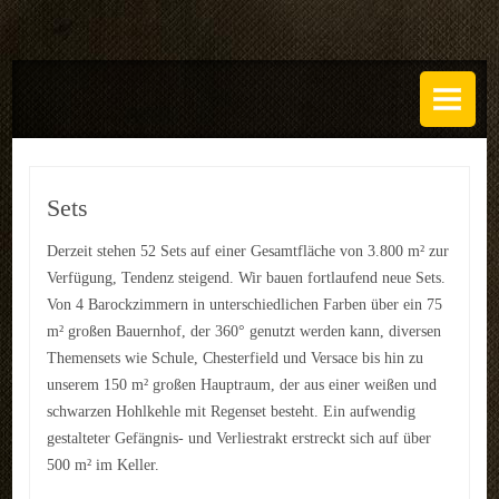
DAS ATELIER
Über uns
Leistungen
Sets
Regeln
Derzeit stehen 52 Sets auf einer Gesamtfläche von 3.800 m² zur
Verfügung, Tendenz steigend. Wir bauen fortlaufend neue Sets.
History
Von 4 Barockzimmern in unterschiedlichen Farben über ein 75
SETS
m² großen Bauernhof, der 360° genutzt werden kann, diversen
Themensets wie Schule, Chesterfield und Versace bis hin zu
GALERIEN
unserem 150 m² großen Hauptraum, der aus einer weißen und
schwarzen Hohlkehle mit Regenset besteht. Ein aufwendig
TECHNIK
gestalteter Gefängnis- und Verliestrakt erstreckt sich auf über
500 m² im Keller.
EVENTS