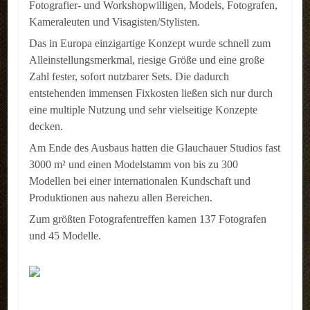
Fotografier- und Workshopwilligen, Models, Fotografen,
REFERENZEN
Kameraleuten und Visagisten/Stylisten.
Das in Europa einzigartige Konzept wurde schnell zum
LINKS
Alleinstellungsmerkmal, riesige Größe und eine große
KONTAKT
Zahl fester, sofort nutzbarer Sets. Die dadurch
entstehenden immensen Fixkosten ließen sich nur durch
Kontakt
eine multiple Nutzung und sehr vielseitige Konzepte
decken.
Anfahrt
Am Ende des Ausbaus hatten die Glauchauer Studios fast
3000 m² und einen Modelstamm von bis zu 300
Impressum
Modellen bei einer internationalen Kundschaft und
LOGIN
Produktionen aus nahezu allen Bereichen.
Zum größten Fotografentreffen kamen 137 Fotografen
AKTUELLES
und 45 Modelle.