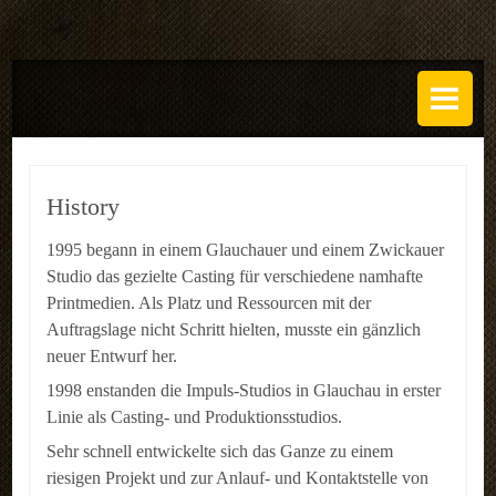
DAS ATELIER
Über uns
Leistungen
History
Regeln
1995 begann in einem Glauchauer und einem Zwickauer
Studio das gezielte Casting für verschiedene namhafte
History
Printmedien. Als Platz und Ressourcen mit der
SETS
Auftragslage nicht Schritt hielten, musste ein gänzlich
neuer Entwurf her.
GALERIEN
1998 enstanden die Impuls-Studios in Glauchau in erster
Linie als Casting- und Produktionsstudios.
TECHNIK
Sehr schnell entwickelte sich das Ganze zu einem
EVENTS
riesigen Projekt und zur Anlauf- und Kontaktstelle von