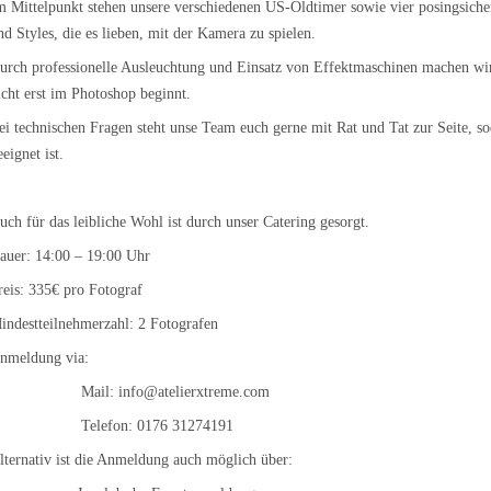
m Mittelpunkt stehen unsere verschiedenen US-Oldtimer sowie vier posingsicher
nd Styles, die es lieben, mit der Kamera zu spielen.
urch professionelle Ausleuchtung und Einsatz von Effektmaschinen machen wir
icht erst im Photoshop beginnt.
ei technischen Fragen steht unse Team euch gerne mit Rat und Tat zur Seite, sod
eeignet ist.
uch für das leibliche Wohl ist durch unser Catering gesorgt.
auer: 14:00 – 19:00 Uhr
reis: 335€ pro Fotograf
indestteilnehmerzahl: 2 Fotografen
Anmeldung via:
Mail:
info@atelierxtreme.com
Telefon: 0176 
lternativ ist die Anmeldung auch möglich über: