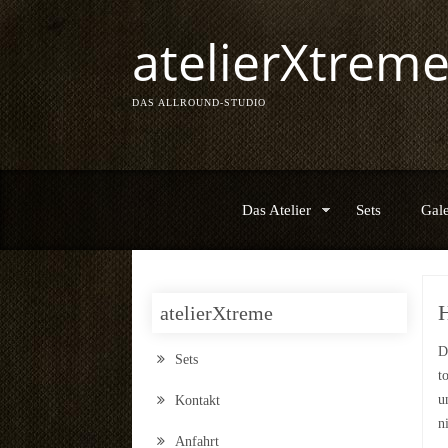
atelierXtrem
DAS ALLROUND-STUDIO
Das Atelier
Sets
Gale
H
atelierXtreme
D
Sets
t
u
Kontakt
n
Anfahrt