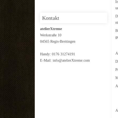
I
u
D
Kontakt
n
atelierXtreme
B
Werkstraße 10
g
04565 Regis-Breitingen
A
Handy: 0176 31274191
E-Mail:
info@atelierXtreme.com
D
P
M
A