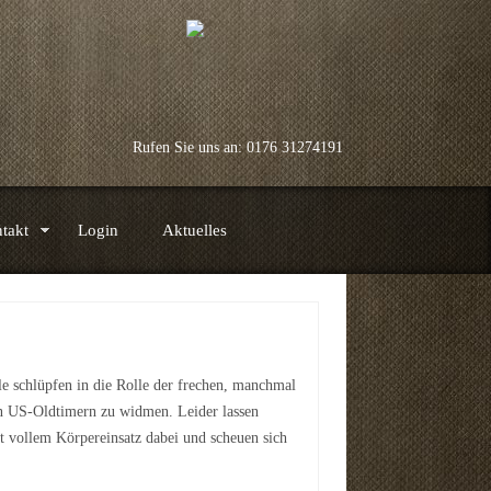
Rufen Sie uns an: 0176 31274191
takt
Login
Aktuelles
e schlüpfen in die Rolle der frechen, manchmal
ren US-Oldtimern zu widmen. Leider lassen
t vollem Körpereinsatz dabei und scheuen sich