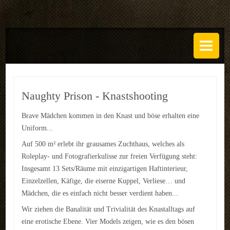
DAS ATELIER
Über uns
Leistungen
Naughty Prison - Knastshooting
Regeln
Brave Mädchen kommen in den Knast und böse erhalten eine
Uniform...
History
Auf 500 m² erlebt ihr grausames Zuchthaus, welches als
SETS
Roleplay- und Fotografierkulisse zur freien Verfügung steht:
Insgesamt 13 Sets/Räume mit einzigartigen Haftinterieur,
GALERIEN
Einzelzellen, Käfige, die eiserne Kuppel, Verliese… und
Mädchen, die es einfach nicht besser verdient haben...
TECHNIK
Wir ziehen die Banalität und Trivialität des Knastalltags auf
EVENTS
eine erotische Ebene. Vier Models zeigen, wie es den bösen