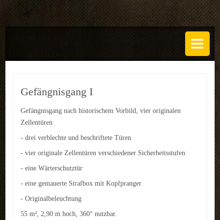
DAS ATELIER
Über uns
Leistungen
Gefängnisgang I
Regeln
Gefängnisgang nach historischem Vorbild, vier originalen
Zellentüren
History
- drei verblechte und beschriftete Türen
SETS
- vier originale Zellentüren verschiedener Sicherheitsstufen
GALERIEN
- eine Wärterschutztür
- eine gemauerte Strafbox mit Kopfpranger
TECHNIK
- Originalbeleuchtung
EVENTS
55 m², 2,90 m hoch, 360° nutzbar.