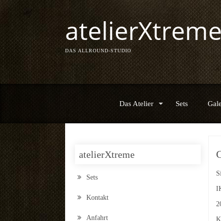
atelierXtrem
DAS ALLROUND-STUDIO
Das Atelier
Sets
Gale
atelierXtreme
S
Sets
I
Kontakt
2
Anfahrt
K