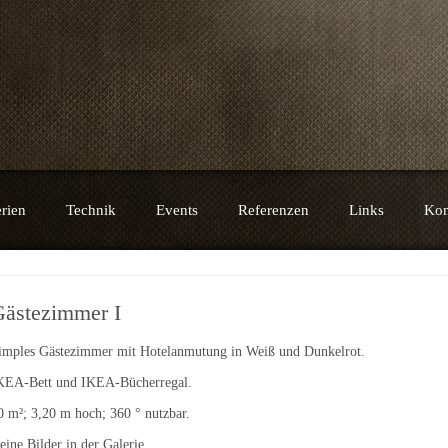
e
rien
Technik
Events
Referenzen
Links
Kon
Gästezimmer I
imples Gästezimmer mit Hotelanmutung in Weiß und Dunkelrot.
KEA-Bett und IKEA-Bücherregal.
0 m²; 3,20 m hoch; 360 ° nutzbar.
eine Bilder in der Galerie.