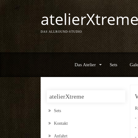
atelierXtrem
DAS ALLROUND-STUDIO
Das Atelier
Sets
Gale
atelierXtreme
R
Sets
-
Kontakt
-
Anfahrt
-