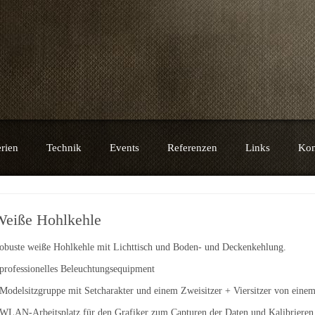
e
rien
Technik
Events
Referenzen
Links
Kon
Weiße Hohlkehle
obuste weiße Hohlkehle mit Lichttisch und Boden- und Deckenkehlung.
 professionelles Beleuchtungsequipment
 Modelsitzgruppe mit Setcharakter und einem Zweisitzer + Viersitzer von eine
 WLAN-Arbeitsplatz für den Grafiker zum Capturen der Daten und Kalibrieren